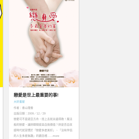
戀愛是世上最重要的事!
大好書屋
作者：香山理香
出版日期：2009／12／29
戀愛可不是諾亞方舟，搭上去就永遠得救！魔法
般的戀愛，讓妳瞬間提高自我價值？妳是否自孩
提時代就習慣於「戀愛多麼美好」、「沒有伴侶
的人生多麼無趣」的觀念裡……more