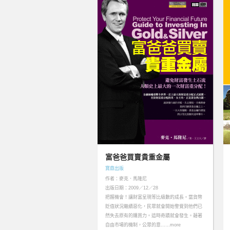
富爸爸買賣貴重金屬
寶鼎出版
作者：麥克．馬隆尼
出版日期：2009／12／28
把握機會！讓財富呈現等比級數的成長。當貨幣
貶值狀況繼續惡化，民眾就會開始警覺到他們已
然失去原有的購買力。這時奇蹟就會發生。藉著
自由市場的機制，公眾的意……more