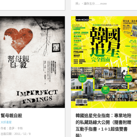
摔」，讓你五分……more
幫母親自殺
韓國追星完全指南：專業地陪
的私藏路線大公開（隨書附贈
大好書屋
互動手指書，1＋1超值雙書
作者：柔伊．卡特
出版日期：2011／12／8
裝）