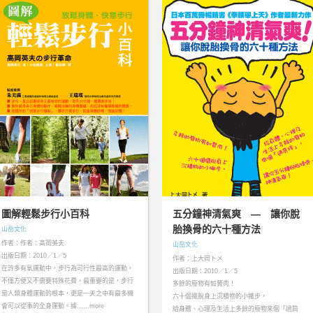
圖解輕鬆步行小百科
五分鐘神清氣爽 — 讓你脫
胎換骨的六十種方法
山岳文化
作者：作者：高岡英夫
山岳文化
出版日期：2010／1／5
作者：上大岡トメ
在許多有氧運動中，步行為可行性最高的運動，
出版日期：2010／1／5
不僅方便又不需要特殊花費，最重要的是，步行
多餘的廢物有如贅肉！
是人類身體運動的根本，更是一天之中有最多機
六十個擺脫身上沉積物的小撇步，
會可以從事的全身運動。據……more
給身體、心理及生活上多餘的廢物來個「過肩