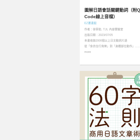
圖解日語會話關鍵動詞（附Q
Code線上音檔）
EZ叢書館
作者：徐寧助, TJL 內容實驗室
出版日期：2023/07/05
本書收錄2000個以上日文動詞片語
從「食衣住行育樂」到「身體部位動作」…
more