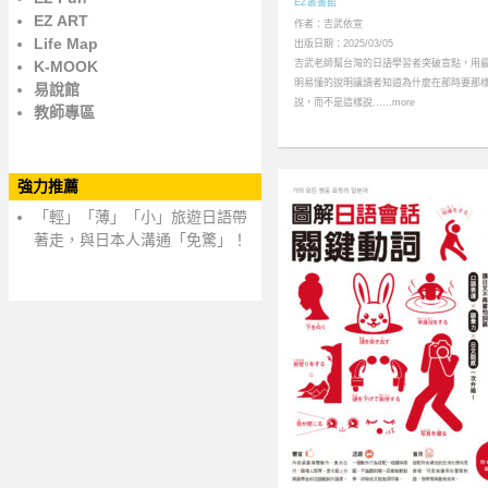
EZ叢書館
EZ ART
作者：吉武依宣
Life Map
出版日期：2025/03/05
K-MOOK
吉武老師幫台灣的日語學習者突破盲點，用
明易懂的說明讓讀者知道為什麼在那時要那
易說館
說，而不是這樣說……more
教師專區
強力推薦
「輕」「薄」「小」旅遊日語帶
著走，與日本人溝通「免驚」！