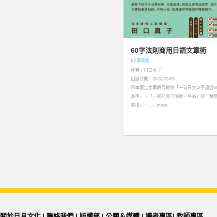
60字法則商用日語文章術
EZ叢書館
作者：田口真子
出版日期：2022/05/05
日本廣告文案教母教你「一句日文以不超過6
為準」、「一則訊息只傳遞一件事」的「精
章術」，……more
關於日月文化
|
聯絡我們
|
版權部
|
公關＆媒體
|
讀者專區
|
教師專區