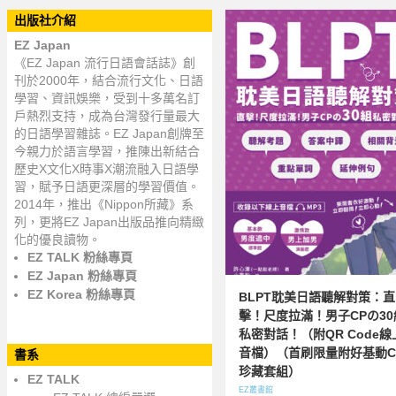
出版社介紹
EZ Japan
《EZ Japan 流行日語會話誌》創
刊於2000年，結合流行文化、日語
學習、資訊娛樂，受到十多萬名訂
戶熱烈支持，成為台灣發行量最大
的日語學習雜誌。EZ Japan創牌至
今親力於語言學習，推陳出新結合
歷史X文化X時事X潮流融入日語學
習，賦予日語更深層的學習價值。
2014年，推出《Nippon所藏》系
列，更將EZ Japan出版品推向精緻
化的優良讀物。
EZ TALK 粉絲專頁
EZ Japan 粉絲專頁
EZ Korea 粉絲專頁
BLPT耽美日語聽解對策：直
擊！尺度拉滿！男子CPの30
私密對話！（附QR Code線
音檔）（首刷限量附好基動C
書系
珍藏套組）
EZ TALK
EZ叢書館