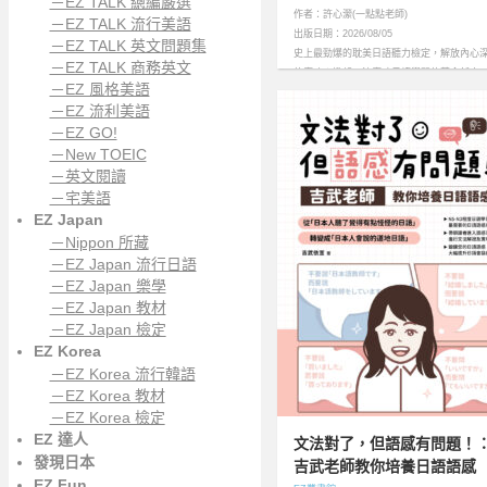
－EZ TALK 總編嚴選
作者：許心瀠(一點點老師)
－EZ TALK 流行美語
出版日期：2026/08/05
－EZ TALK 英文問題集
史上最勁爆的耽美日語聽力檢定，解放內心
－EZ TALK 商務英文
的腐魂！掀起一波腐味日語學習的革命新高
－EZ 風格美語
潮……more
－EZ 流利美語
－EZ GO!
－New TOEIC
－英文閱讀
－宅美語
EZ Japan
－Nippon 所藏
－EZ Japan 流行日語
－EZ Japan 樂學
－EZ Japan 教材
－EZ Japan 檢定
EZ Korea
－EZ Korea 流行韓語
－EZ Korea 教材
－EZ Korea 檢定
EZ 達人
文法對了，但語感有問題！
發現日本
吉武老師教你培養日語語感
EZ Fun